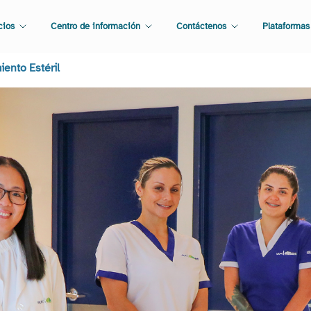
cios
Centro de información
Contáctenos
Plataformas
ento Estéril